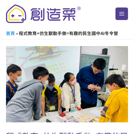
跳
Main
至
Men
主
要
首頁
»
程式教育+仿生獸動手做=有趣的民生國中AI冬令營
內
容