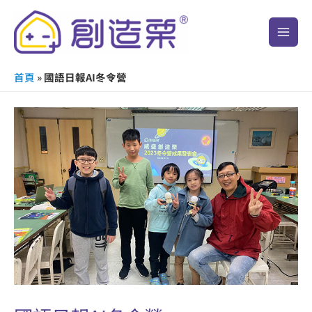
跳
Main
至
Men
主
要
首頁
»
國語日報AI冬令營
內
容