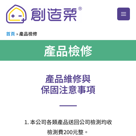
跳
Main
至
Men
主
要
首頁
»
產品檢修
內
容
產品檢修
產品維修與
保固注意事項
1. 本公司各類產品送回公司檢測均收
檢測費200元整。