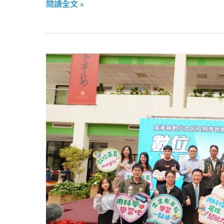
閱讀全文 »
嘉
義
縣
府
與
學
習
吧
簽
署
MOU，
師