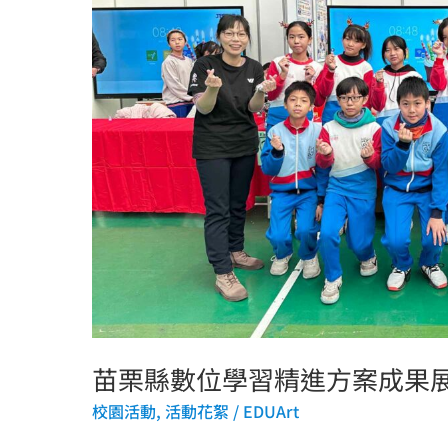
習
精
進
方
案
成
果
展
創
造
栗
展
現
苗栗縣數位學習精進方案成果展
科
校園活動
,
活動花絮
/
EDUArt
技