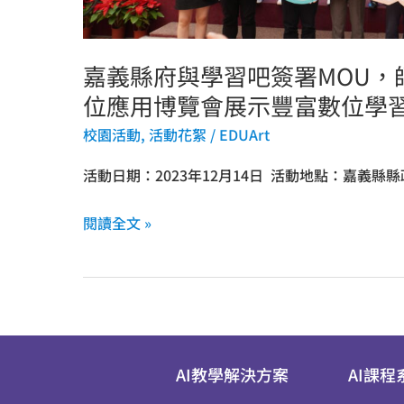
生
體
嘉義縣府與學習吧簽署MOU，
驗
AI
位應用博覽會展示豐富數位學
學
校園活動
,
活動花絮
/
EDUArt
習
活動日期：2023年12月14日 活動地點：嘉義縣
魅
力！
閱讀全文 »
首
屆
數
位
應
用
AI教學解決方案
AI課程
博