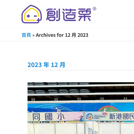
跳
至
主
要
首頁
»
Archives for 12 月 2023
內
容
2023 年 12 月
苗
栗
縣
數
位
學