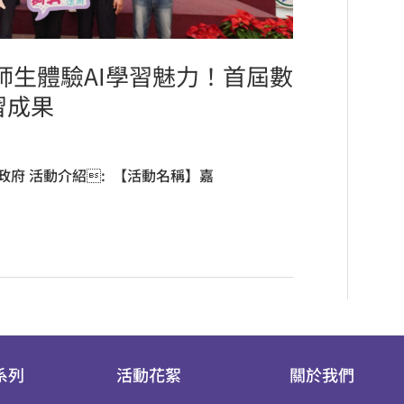
師生體驗AI學習魅力！首屆數
習成果
縣政府 活動介紹: 【活動名稱】嘉
系列
活動花絮
關於我們