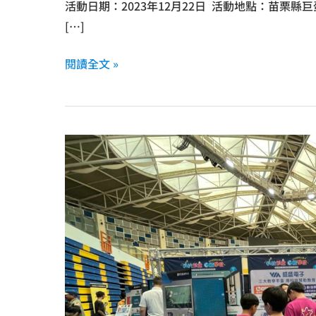
產
活動日期：2023年12月22日 活動地點：苗栗縣
品
[…]
閱讀全文 »
第
五
屆
科
技
與
藝
術
教