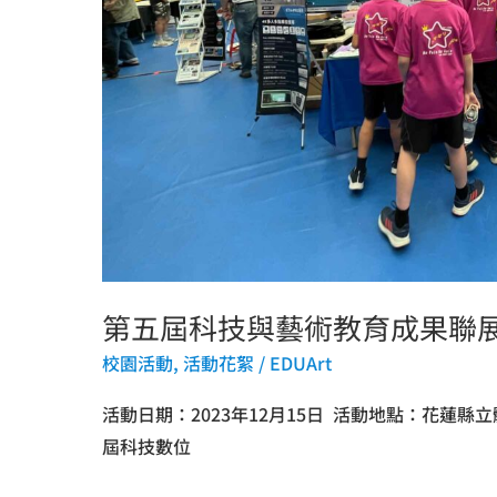
育
成
果
聯
展
創
造
栗
Show
科
第五屆科技與藝術教育成果聯展
技
校園活動
,
活動花絮
/
EDUArt
教
育
活動日期：2023年12月15日 活動地點：花蓮縣
屆科技數位