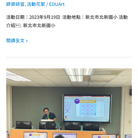
師資研習
,
活動花絮
/
EDUArt
活動日期：2023年9月19日 活動地點：新北市北新國小 活動
介紹: 新北市北新國小
閱讀全文 »
新
北
教
網
師
資
培
訓