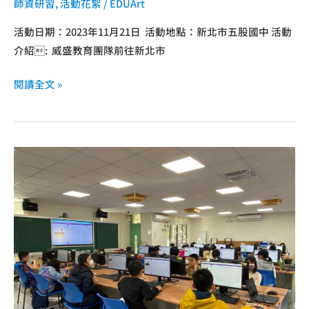
師資研習
,
活動花絮
/
EDUArt
活動日期：2023年11月21日 活動地點：新北市五股國中 活動
介紹: 威盛教育團隊前往新北市
閱讀全文 »
台
中
市
大
墩
國
中
推
廣