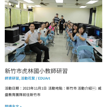
新
提
竹
升
市
師
虎
生
林
學
國
習
小
效
教
率
師
研
習
新竹市虎林國小教師研習
師資研習
,
活動花絮
/
EDUArt
活動日期：2023年11月1日 活動地點：新竹市 活動介紹: 威
盛教育團隊前往新竹市
閱讀全文 »