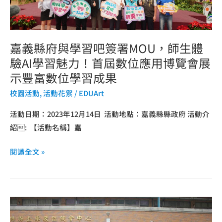
習
吧
簽
署
嘉義縣府與學習吧簽署MOU，師生體
MOU，
驗AI學習魅力！首屆數位應用博覽會展
師
示豐富數位學習成果
生
校園活動
,
活動花絮
/
EDUArt
體
驗
活動日期：2023年12月14日 活動地點：嘉義縣縣政府 活動介
AI
紹: 【活動名稱】嘉
學
習
閱讀全文 »
魅
力！
首
雲
屆
林
數