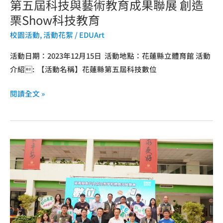
第五屆科技與藝術教育成果聯展 創造
聯
展
栗Show科技教育
創
校園活動
,
活動花絮
/
EDUArt
造
栗
活動日期：2023年12月15日 活動地點：花蓮縣立體育館 活動
Show
介紹: 【活動名稱】花蓮縣第五屆科技數位
科
閱讀全文 »
技
教
育
嘉
義
縣
府
與
學