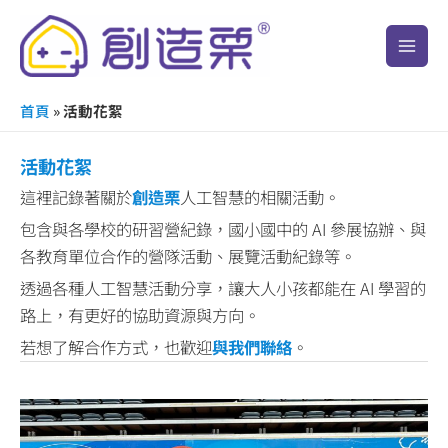
跳
Main
至
Men
主
要
首頁
»
活動花絮
內
容
活動花絮
這裡記錄著關於
創造栗
人工智慧的相關活動。
包含與各學校的研習營紀錄，國小國中的 AI 參展協辦、與
各教育單位合作的營隊活動、展覽活動紀錄等。
透過各種人工智慧活動分享，讓大人小孩都能在 AI 學習的
路上，有更好的協助資源與方向。
若想了解合作方式，也歡迎
與我們聯絡
。
苗
栗