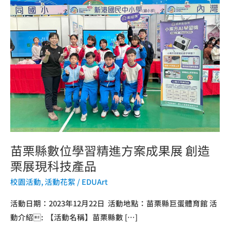
縣
數
位
學
習
精
進
方
案
成
苗栗縣數位學習精進方案成果展 創造
果
展
栗展現科技產品
創
校園活動
,
活動花絮
/
EDUArt
造
栗
活動日期：2023年12月22日 活動地點：苗栗縣巨蛋體育館 活
展
動介紹: 【活動名稱】苗栗縣數 […]