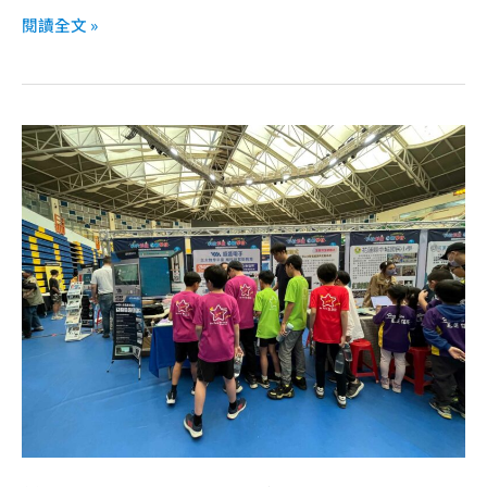
現
閱讀全文 »
科
技
產
品
第
五
屆
科
技
與
藝
術
教
育
成
果