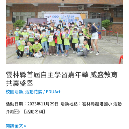
縣
位
首
應
屆
用
自
博
主
覽
學
會
習
展
嘉
示
年
豐
雲林縣首屆自主學習嘉年華 威盛教育
華
富
共襄盛舉
威
數
盛
位
校園活動
,
活動花絮
/
EDUArt
教
學
活動日期：2023年11月29日 活動地點：雲林縣越港國小 活動
育
習
介紹: 【活動名稱】
共
成
襄
果
閱讀全文 »
盛