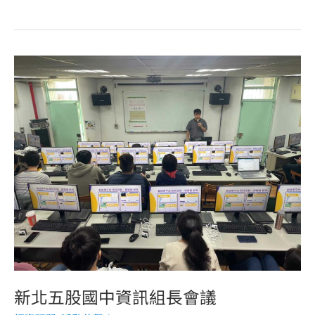
舉
新
北
五
股
國
中
資
訊
組
長
會
議
新北五股國中資訊組長會議