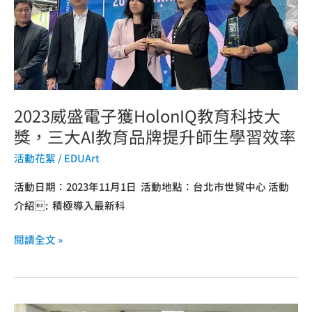
子
獲
HolonIQ
教
育
科
2023威盛電子獲HolonIQ教育科技大
技
獎，三大AI教育品牌提升師生學習效率
大
活動花絮
/
EDUArt
獎，
三
活動日期：2023年11月1日 活動地點：台北市世貿中心 活動
大
介紹: 積極導入最新科
AI
閱讀全文 »
教
育
品
牌