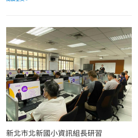
新
北
市
北
新
國
小
資
訊
組
長
研
新北市北新國小資訊組長研習
習