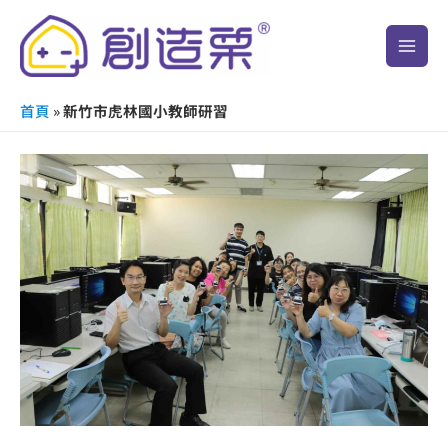
跳
Main
至
Men
主
要
首頁
»
新竹市虎林國小教師研習
內
容