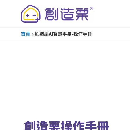
跳
至
主
要
首頁
»
創造栗AI智慧平臺-操作手冊
內
容
創造栗操作手冊