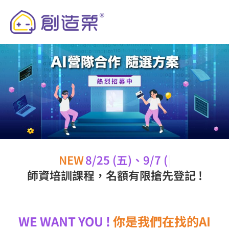
跳
至
主
要
內
容
NEW
8/25 (五)、9/7 (四)
師資培訓課程，名額有限搶先登記 !
WE WANT YOU !
你是我們在找的AI