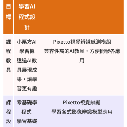
目
學習AI
標
程式設
計
課
小栗方AI
Pixetto視覺辨識感測模組
程
學習機
兼容性高的AI教具，方便開發各應
教
透過AI教
用
具
具展現成
果，讓學
習更有趣
課
零基礎學
Pixetto視覺辨識
程
程式
學習各式影像辨識模型應用
設
學習基礎